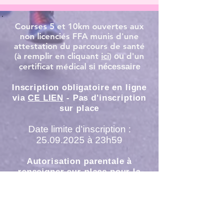
Courses 5 et 10km ouvertes aux
non licenciés FFA munis d'une
attestation du parcours de santé
(à remplir en cliquant
ici
)
d'un
ou
certificat médical
si nécessaire
Inscription obligatoire en ligne
via
CE LIEN
-
Pas d'inscription
sur place
D
ate limite d'inscription :
25.09.2025
à 23h59
Autorisation parentale à
renseigner sur place pour la
"course enfants"
(L'accompagnement par un
adulte est possible)