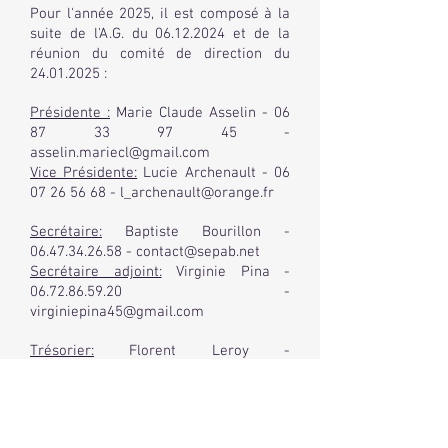
Pour l'année 2025, il est composé à la
suite de l'A.G. du 06.12.2024 et de la
réunion du comité de direction du
24.01.2025 :
Présidente :
Marie Claude Asselin -
06
87 33 97 45
-
asselin.mariecl@gmail.com
Vice Présidente:
Lucie Archenault -
06
07 26 56 68
-
l_archenault@orange.fr
Secrétaire:
Baptiste Bourillon -
06.47.34.26.58
-
contact@sepab.net
Secrétaire adjoint:
Virginie Pina -
06.72.86.59.20
-
virginiepina45@gmail.com
Trésorier:
Florent Leroy -
06.48.11.69.90
-
leroy.florent@gmail.com
Trésorière adjointe:
Aurore Dubois -
06
58 23 94 79
-