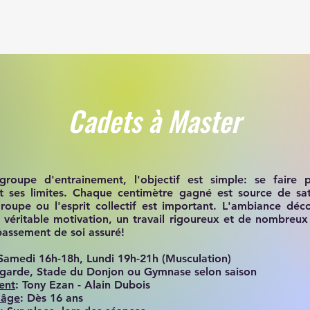
ULTATS
SECTIONS
NOS EVENEMENTS
FONCTIONNEMENT
Cadets à Master
roupe d'entrainement, l'objectif est simple:
se faire pl
 ses limites
. Chaque centimètre gagné est source de sat
roupe ou l'
esprit collectif
est important. L'ambiance déco
 véritable
motivation
, un travail rigoureux et de nombreux 
assement de soi
assuré!
 Samedi 16h-18h, Lundi 19h-21h (Musculation)
legarde, Stade du Donjon ou Gymnase selon saison
ent
: Tony Ezan - Alain Dubois
'âge
: Dès 16 ans