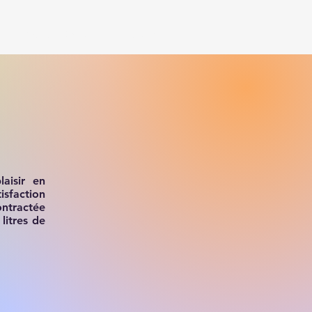
PHOTOS & VIDEOS
CONTACTS
aisir
en
isfaction
ntractée
litres de