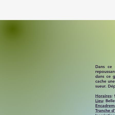
ACCUEIL
PRESENTATION
RES
Dans ce g
repoussant
dans ce g
cache une
sueur.
Dép
Horaires
:
Lieu
: Bel
Encadrem
Tranche d